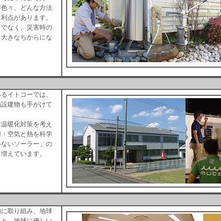
ど色々、どんな方法
は利点があります。
けでなく、災害時の
と大きなちからにな
いるイトコーでは、
施設建物も手がけて
球温暖化対策を考え
用・空気と熱を科学
いないソーラー」の
も増えています。
的に取り組み、地球
もと、地球に優しい