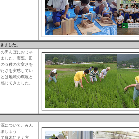
てきました。
方の田んぼにおじゃ
きました。実際、田
物の収穫の大変さを
がたさを実感してい
ことは地域の環境と
を感じてきました。
資源について、みん
みましょう
めて庭木にまく方