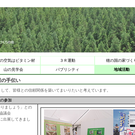
の空気はビタミン材
３Ｒ運動
穂の国の家づく
山の見学会
パブリシティ
地域活動
の手伝い
として、皆様との信頼関係を築いてまいりたいと考えています。
への参加
帰りましょう」との
境協議会
」に出展してきまし