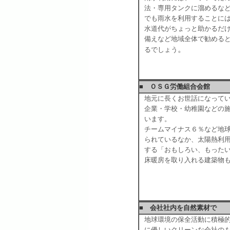
法・専用タンクに溜めるな
でも雨水を利用することに
水道代がちょっと助かるだ
備えなど地域全体で勧める
。
るでしょう
■ ＯＳＧ労働組合会館
地元に長くお世話になって
企業・学校・幼稚園などの
います。
チームマイナス６％など地
られているなか、太陽熱利
する「おもしろい、もった
床暖房を取り入れる建築物
■ 会社社内を自然素材で
地球環境の保全活動に積極
に優しいクリーンな会社の