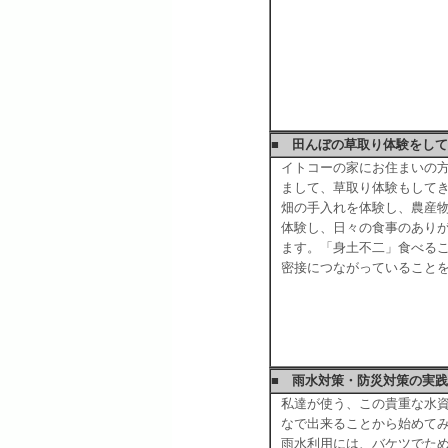
■ 田んぼの草取り体験をし
イトコーの家にお住まいの
まして、草取り体験もして
畑の手入れを体験し、農産
体験し、日々の食事のあり
ます。「身土不二」食べる
密接につながっていること
■ 雨水対策・防災対策の実践
私達が使う、この貴重な水
なで出来ることから始めて
雨水利用には、バケツでた