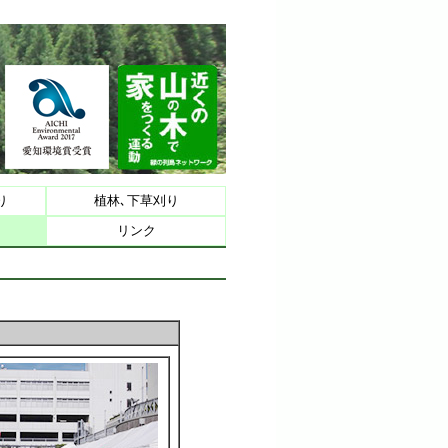
り
植林､下草刈り
リンク