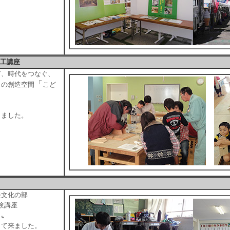
木工講座
ぎ、時代をつなぐ、
「
」の創造空間
こど
きました。
祭文化の部
験講座
う〟
して来ました。