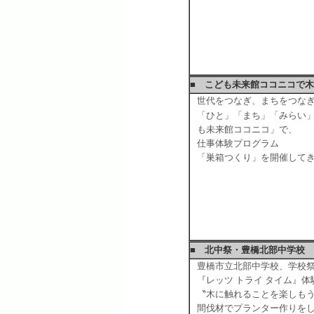
■ こども未来館ココニコで
世代をつなぎ、まちをつな
「ひと」「まち」「みらい
も未来館ココニコ」で、
仕事体験プログラム
「巣箱つくり」を開催して
■ 北中祭・豊橋北部中学校
豊橋市立北部中学校、学校
『レッツ トライ タイム』体
〝木に触れることを楽しも
間伐材でプランター作りを