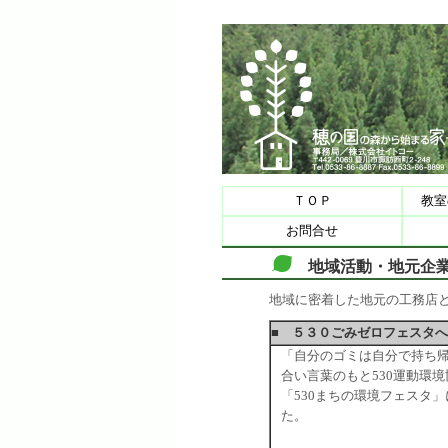
ＴＯＰ
教室
お問合せ
地域活動・地元企業
地域に密着した地元の工務店
■ ５３０ごみゼロフェスタ
「自分のゴミは自分で持ち
合い言葉のもと530運動環
「530まちの環境フェスタ
た。